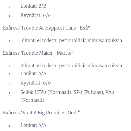
Lonkat: B/B
Kyynärät: 0/0
Exåress Trouble At Happiest Tails "Exå"
Silmät: ei todettu perinnöllisiä silmäsairauksia
Exåress Trouble Maker "Martta"
Silmät: ei todettu perinnöllisiä silmäsairauksia
Lonkat: A/A
Kyynärät: 0/0
Selkä: LTV0 (Normaali), SP0 (Puhdas), VA0
(Normaali)
Exåress What A Big Promise "Oodi"
Lonkat: A/A