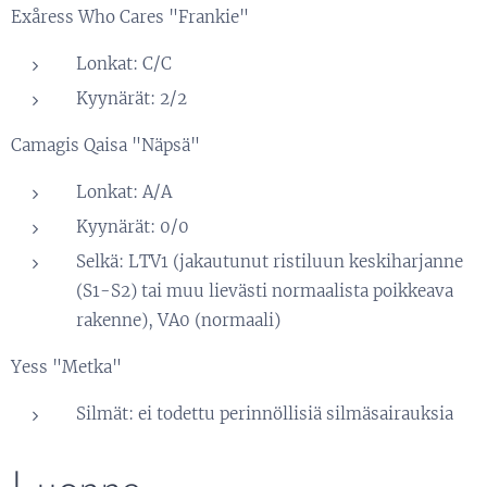
Exåress Who Cares "Frankie"
Lonkat: C/C
Kyynärät: 2/2
Camagis Qaisa "Näpsä"
Lonkat: A/A
Kyynärät: 0/0
Selkä: LTV1 (jakautunut ristiluun keskiharjanne
(S1-S2) tai muu lievästi normaalista poikkeava
rakenne), VA0 (normaali)
Yess "Metka"
Silmät: ei todettu perinnöllisiä silmäsairauksia