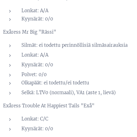
Lonkat: A/A
Kyynärät: 0/0
Exåress Mr Big "Rässi"
Silmät: ei todettu perinnöllisiä silmäsairauksia
Lonkat: A/A
Kyynärät: 0/0
Polvet: 0/0
Olkapäät: ei todettu/ei todettu
Selkä: LTV0 (normaali), VA1 (aste 1, lievä)
Exåress Trouble At Happiest Tails "Exå"
Lonkat: C/C
Kyynärät: 0/0