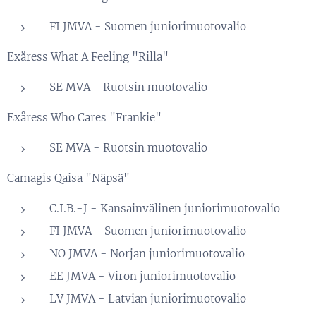
FI JMVA - Suomen juniorimuotovalio
Exåress What A Feeling "Rilla"
SE MVA - Ruotsin muotovalio
Exåress Who Cares "Frankie"
SE MVA - Ruotsin muotovalio
Camagis Qaisa "Näpsä"
C.I.B.-J - Kansainvälinen juniorimuotovalio
FI JMVA - Suomen juniorimuotovalio
NO JMVA - Norjan juniorimuotovalio
EE JMVA - Viron juniorimuotovalio
LV JMVA - Latvian juniorimuotovalio