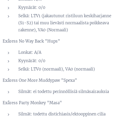
Kyynärät: 0/0
Selkä: LTV1 (jakautunut ristiluun keskiharjanne
(S1-S2) tai muu lievästi normaalista poikkeava
rakenne), VA0 (Normaali)
Exåress No Way Back "Hups"
Lonkat: A/A
Kyynärät: 0/0
Selkä: LTV0 (normaali), VA0 (normaali)
Exåress One More Muddypaw "Spexa"
Silmät: ei todettu perinnöllisiä silmäsairauksia
Exåress Party Monkey "Masa"
Silmät: todettu distichiasis/ektooppinen cilia