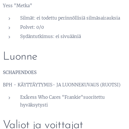
Yess "Metka"
Silmät: ei todettu perinnöllisiä silmäsairauksia
Polvet: 0/0
Sydäntutkimus: ei sivuääniä
Luonne
SCHAPENDOES
BPH - KÄYTTÄYTYMIS- JA LUONNEKUVAUS (RUOTSI)
Exåress Who Cares "Frankie"suoritettu
hyväksytysti
Valiot ja voittajat