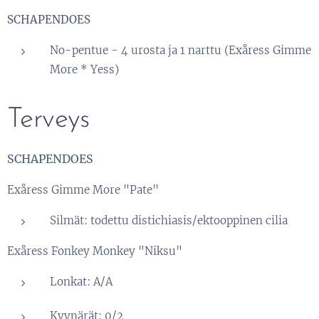
SCHAPENDOES
No-pentue - 4 urosta ja 1 narttu (Exåress Gimme
More * Yess)
Terveys
SCHAPENDOES
Exåress Gimme More "Pate"
Silmät: todettu distichiasis/ektooppinen cilia
Exåress Fonkey Monkey "Niksu"
Lonkat: A/A
Kyynärät: 0/2