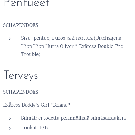
Pentueet
SCHAPENDOES
Sisu-pentue, 1 uros ja 4 narttua (Urtehagens
Hipp Hipp Hurra Oliver * Exåress Double The
Trouble)
Terveys
SCHAPENDOES
Exåress Daddy's Girl "Briana"
Silmät: ei todettu perinnöllisiä silmäsairauksia
Lonkat: B/B