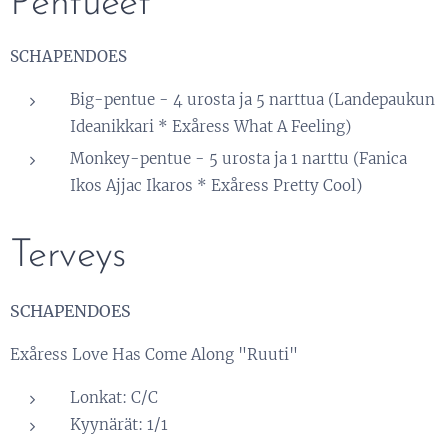
Pentueet
SCHAPENDOES
Big-pentue - 4 urosta ja 5 narttua (Landepaukun
Ideanikkari * Exåress What A Feeling)
Monkey-pentue - 5 urosta ja 1 narttu (Fanica
Ikos Ajjac Ikaros * Exåress Pretty Cool)
Terveys
SCHAPENDOES
Exåress Love Has Come Along "Ruuti"
Lonkat: C/C
Kyynärät: 1/1