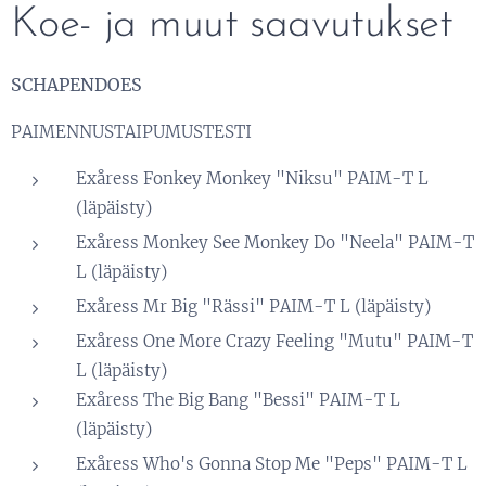
Koe- ja muut saavutukset
SCHAPENDOES
PAIMENNUSTAIPUMUSTESTI
Exåress Fonkey Monkey "Niksu" PAIM-T L
(läpäisty)
Exåress Monkey See Monkey Do "Neela" PAIM-T
L (läpäisty)
Exåress Mr Big "Rässi" PAIM-T L (läpäisty)
Exåress One More Crazy Feeling "Mutu" PAIM-T
L (läpäisty)
Exåress The Big Bang "Bessi" PAIM-T L
(läpäisty)
Exåress Who's Gonna Stop Me "Peps" PAIM-T L