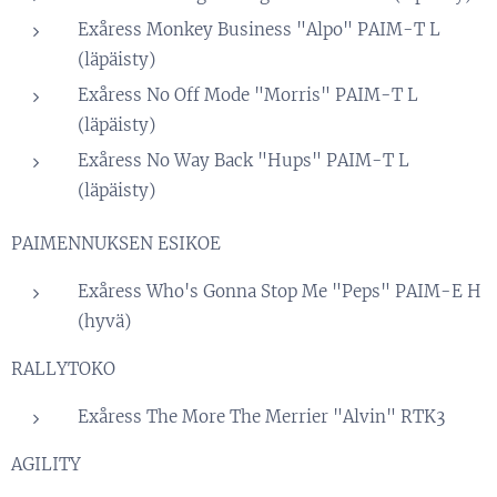
Exåress Monkey Business "Alpo" PAIM-T L
(läpäisty)
Exåress No Off Mode "Morris" PAIM-T L
(läpäisty)
Exåress No Way Back "Hups" PAIM-T L
(läpäisty)
PAIMENNUKSEN ESIKOE
Exåress Who's Gonna Stop Me "Peps" PAIM-E H
(hyvä)
RALLYTOKO
Exåress The More The Merrier "Alvin" RTK3
AGILITY