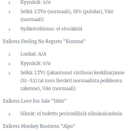
Kyynärät: 0/0
Selkä: LTV0 (normaali), SP0 (puhdas), VA0
(normaali)
Sydäntutkimus: ei sivuääniä
Exåress Feeling No Regrets "Kumma"
Lonkat: A/A
Kyynärät: 0/0
Selkä: LTV1 (jakautunut ristiluun keskiharjanne
(S1-S2) tai muu lievästi normaalista poikkeava
rakenne), VA0 (normaali)
Exåress Love For Sale "Jööti"
Silmät: ei todettu perinnöllisiä silmäsairauksia
Exåress Monkey Business "Alpo"