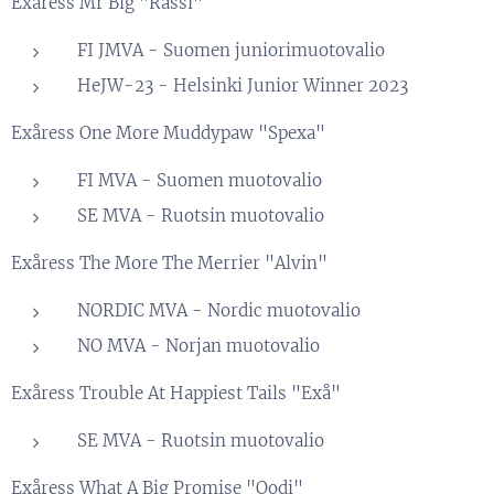
Exåress Mr Big "Rässi"
FI JMVA - Suomen juniorimuotovalio
HeJW-23 - Helsinki Junior Winner 2023
Exåress One More Muddypaw "Spexa"
FI MVA - Suomen muotovalio
SE MVA - Ruotsin muotovalio
Exåress The More The Merrier "Alvin"
NORDIC MVA - Nordic muotovalio
NO MVA - Norjan muotovalio
Exåress Trouble At Happiest Tails "Exå"
SE MVA - Ruotsin muotovalio
Exåress What A Big Promise "Oodi"