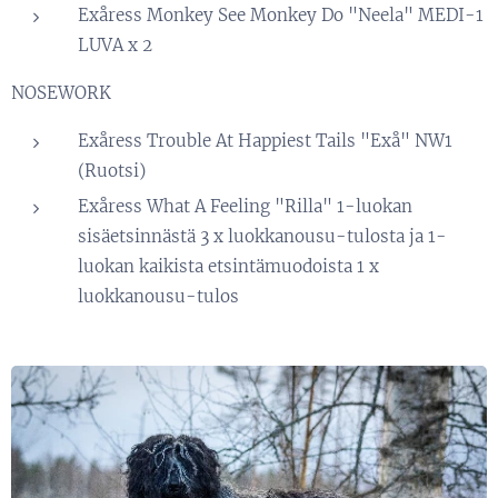
Exåress Monkey See Monkey Do "Neela" MEDI-1
LUVA x 2
NOSEWORK
Exåress Trouble At Happiest Tails "Exå" NW1
(Ruotsi)
Exåress What A Feeling "Rilla" 1-luokan
sisäetsinnästä 3 x luokkanousu-tulosta ja 1-
luokan kaikista etsintämuodoista 1 x
luokkanousu-tulos