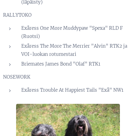
(läpäisty)
RALLYTOKO
Exåress One More Muddypaw "Spexa" RLD F
(Ruotsi)
Exåress The More The Merrier "Alvin" RTK2 ja
VOI-luokan rotumestari
Briemates James Bond "Olaf" RTK1
NOSEWORK
Exåress Trouble At Happiest Tails "Exå" NW1