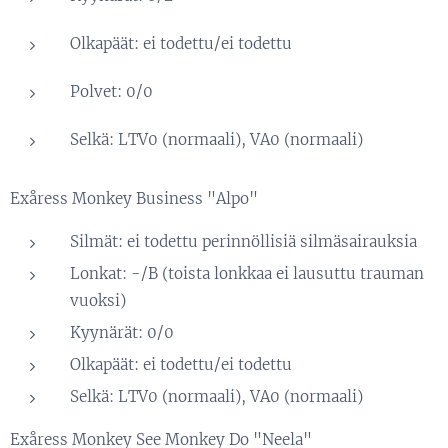
Olkapäät: ei todettu/ei todettu
Polvet: 0/0
Selkä: LTV0 (normaali), VA0 (normaali)
Exåress Monkey Business "Alpo"
Silmät: ei todettu perinnöllisiä silmäsairauksia
Lonkat: -/B (toista lonkkaa ei lausuttu trauman
vuoksi)
Kyynärät: 0/0
Olkapäät: ei todettu/ei todettu
Selkä: LTV0 (normaali), VA0 (normaali)
Exåress Monkey See Monkey Do "Neela"