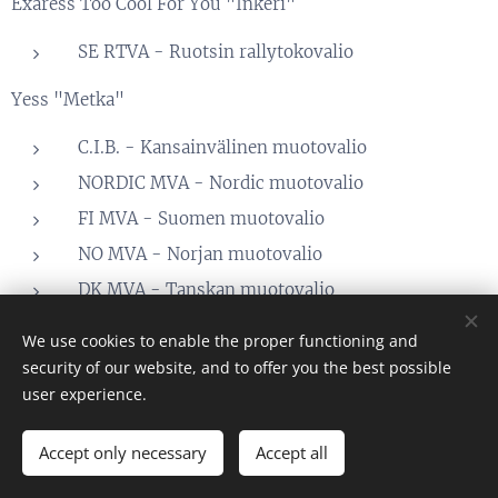
Exåress Too Cool For You "Inkeri"
SE RTVA - Ruotsin rallytokovalio
Yess "Metka"
C.I.B. - Kansainvälinen muotovalio
NORDIC MVA - Nordic muotovalio
FI MVA - Suomen muotovalio
NO MVA - Norjan muotovalio
DK MVA - Tanskan muotovalio
EE MVA - Viron muotovalio
We use cookies to enable the proper functioning and
LT MVA - Liettuan muotovalio
security of our website, and to offer you the best possible
user experience.
TLNW-22 - Tallinn Winner 2022
LTV-22 - Liettuan Voittaja 2022
Accept only necessary
Accept all