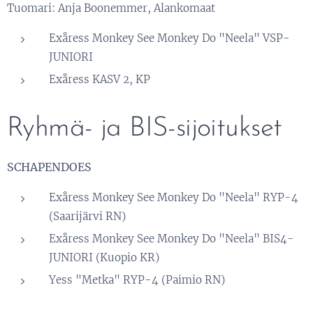
Tuomari: Anja Boonemmer, Alankomaat
Exåress Monkey See Monkey Do "Neela" VSP-
JUNIORI
Exåress KASV 2, KP
Ryhmä- ja BIS-sijoitukset
SCHAPENDOES
Exåress Monkey See Monkey Do "Neela" RYP-4
(Saarijärvi RN)
Exåress Monkey See Monkey Do "Neela" BIS4-
JUNIORI (Kuopio KR)
Yess "Metka" RYP-4 (Paimio RN)